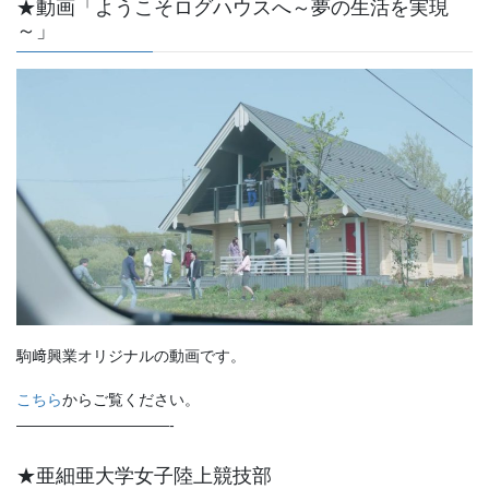
★動画「ようこそログハウスへ～夢の生活を実現
～」
駒﨑興業オリジナルの動画です。
こちら
からご覧ください。
——————————-
★亜細亜大学女子陸上競技部