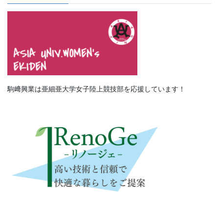
駒﨑興業は亜細亜大学女子陸上競技部を応援しています！